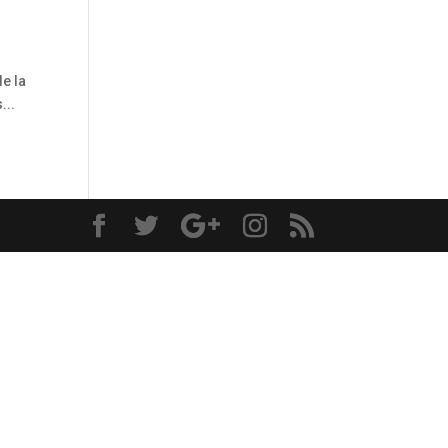
de la
...