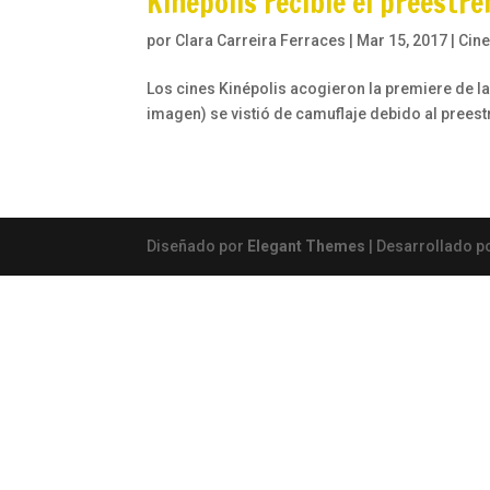
Kinépolis recibie el preestre
por
Clara Carreira Ferraces
|
Mar 15, 2017
|
Cin
Los cines Kinépolis acogieron la premiere de la
imagen) se vistió de camuflaje debido al preestr
Diseñado por
Elegant Themes
| Desarrollado p