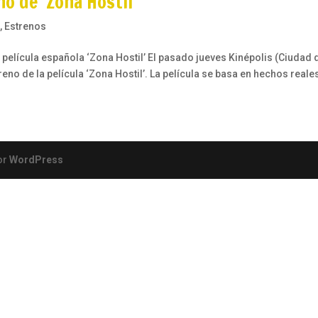
no de ‘Zona Hostil’
e
,
Estrenos
 película española ‘Zona Hostil’ El pasado jueves Kinépolis (Ciudad 
eno de la película ‘Zona Hostil’. La película se basa en hechos reales
or
WordPress