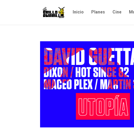
Inicio
Planes
Cine
Mú