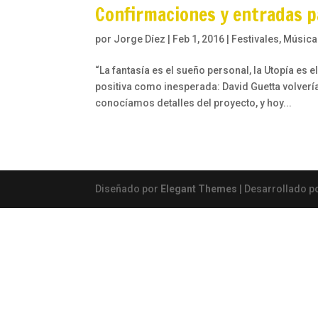
Confirmaciones y entradas pa
por
Jorge Díez
|
Feb 1, 2016
|
Festivales
,
Música
“La fantasía es el sueño personal, la Utopía es 
positiva como inesperada: David Guetta volvería
conocíamos detalles del proyecto, y hoy...
Diseñado por
Elegant Themes
| Desarrollado p