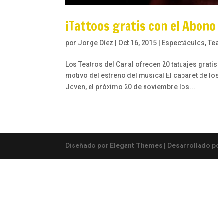
¡Tattoos gratis con el Abono
por
Jorge Díez
|
Oct 16, 2015
|
Espectáculos
,
Te
Los Teatros del Canal ofrecen 20 tatuajes grat
motivo del estreno del musical El cabaret de l
Joven, el próximo 20 de noviembre los...
Diseñado por
Elegant Themes
| Desarrollado p