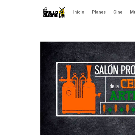
Inicio
Planes
Cine
Mú