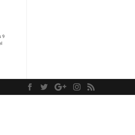
s 9
el