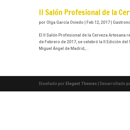
II Salón Profesional de la Ce
por
Olga García Oviedo
|
Feb 12, 2017
|
Gastron
El II Salón Profesional de la Cerveza Artesana r
de Febrero de 2017, se celebró la II Edición del
Miguel Ángel de Madrid,...
Diseñado por
Elegant Themes
| Desarrollado p