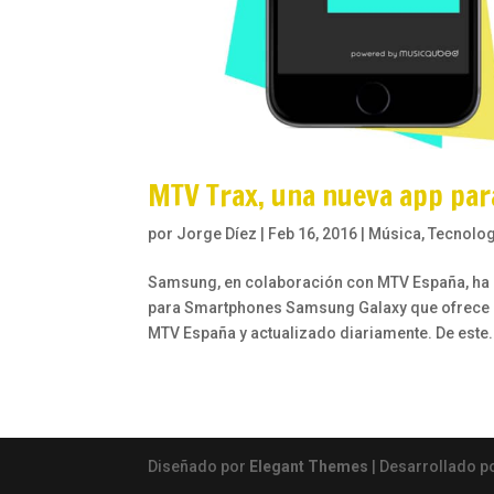
MTV Trax, una nueva app para 
por
Jorge Díez
|
Feb 16, 2016
|
Música
,
Tecnolog
Samsung, en colaboración con MTV España, ha a
para Smartphones Samsung Galaxy que ofrece a
MTV España y actualizado diariamente. De este.
Diseñado por
Elegant Themes
| Desarrollado p