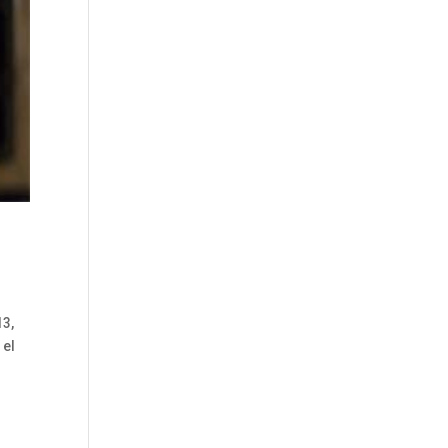
13,
 el