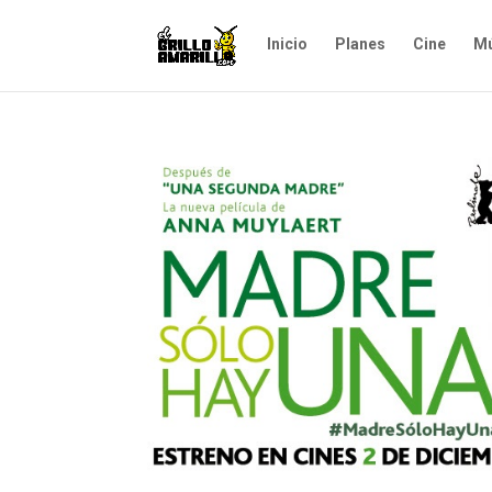
Inicio
Planes
Cine
Mú