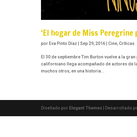
‘El hogar de Miss Peregrine p
por
Eva Pinto Díaz
|
Sep 29, 2016
|
Cine
,
Críticas
El 30 de septiembre Tim Burton vuelve a la gran p
californiano llega acompañado de actores de la 
muchos otros, en una historia...
Diseñado por
Elegant Themes
| Desarrollado p