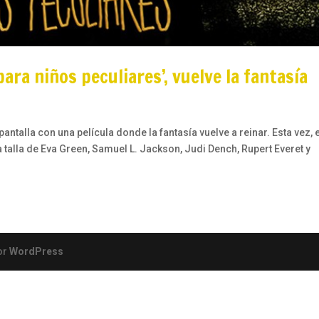
ara niños peculiares’, vuelve la fantasía
antalla con una película donde la fantasía vuelve a reinar. Esta vez, 
talla de Eva Green, Samuel L. Jackson, Judi Dench, Rupert Everet y
or
WordPress