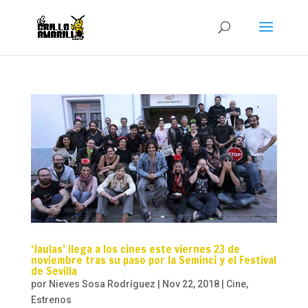
‘Jaulas’ llega a los cines este viernes 23 de
noviembre tras su paso por la Seminci y el Festival
de Sevilla
por
Nieves Sosa Rodríguez
|
Nov 22, 2018
|
Cine
,
Estrenos