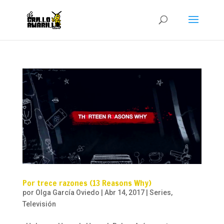
Por trece razones (13 Reasons Why)
por
Olga García Oviedo
|
Abr 14, 2017
|
Series
,
Televisión