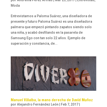
por
Andreína Pérez Armas
|
Mar 23, 2017
|
Entrevistas
,
Moda
Entrevistamos a Paloma Suárez, una diseñadora de
presente y futuro Paloma Suárez es una diseñadora
palmera que empezó pintando zapatos siendo solo
una niña, y acabó desfilando en la pasarela de
Samsung Ego con tan solo 22 años. Ejemplo de
superación y constancia, de...
Manuel Villalba, la mano derecha de David Muñoz
por
Alejandro Fernández León
|
Feb 7, 2017
|