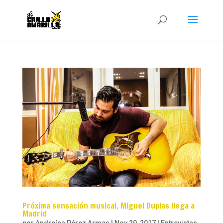
Próxima sensación musical, Miguel Duplas llega a
Madrid
por
Andreína Pérez Armas
|
Nov 20, 2017
|
Entrevistas
,