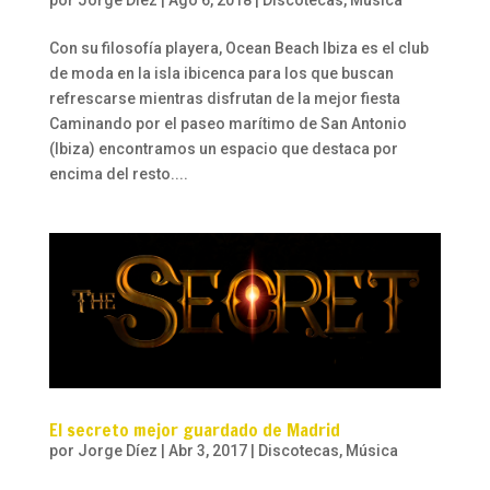
por
Jorge Díez
|
Ago 6, 2018
|
Discotecas
,
Música
Con su filosofía playera, Ocean Beach Ibiza es el club
de moda en la isla ibicenca para los que buscan
refrescarse mientras disfrutan de la mejor fiesta
Caminando por el paseo marítimo de San Antonio
(Ibiza) encontramos un espacio que destaca por
encima del resto....
El secreto mejor guardado de Madrid
por
Jorge Díez
|
Abr 3, 2017
|
Discotecas
,
Música