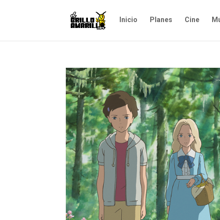
Inicio
Planes
Cine
Mú