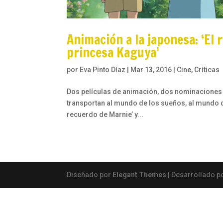
Animación a la japonesa: ‘El 
princesa Kaguya’
por
Eva Pinto Díaz
|
Mar 13, 2016
|
Cine
,
Críticas
Dos películas de animación, dos nominaciones a
transportan al mundo de los sueños, al mundo de 
recuerdo de Marnie’ y...
Diseñado por
Elegant Themes
| Desarrollado p