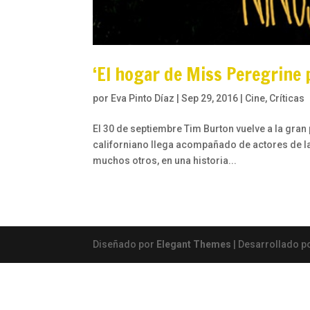
‘El hogar de Miss Peregrine p
por
Eva Pinto Díaz
|
Sep 29, 2016
|
Cine
,
Críticas
El 30 de septiembre Tim Burton vuelve a la gran p
californiano llega acompañado de actores de la 
muchos otros, en una historia...
Diseñado por
Elegant Themes
| Desarrollado p