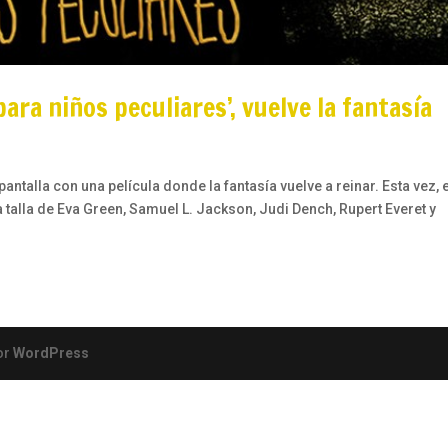
ara niños peculiares’, vuelve la fantasía
antalla con una película donde la fantasía vuelve a reinar. Esta vez, 
talla de Eva Green, Samuel L. Jackson, Judi Dench, Rupert Everet y
or
WordPress