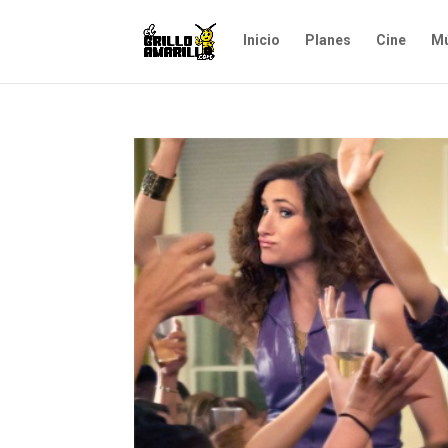
Inicio
Planes
Cine
Mú