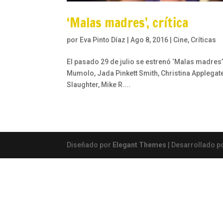
‘Malas madres’, crítica
por
Eva Pinto Díaz
|
Ago 8, 2016
|
Cine
,
Críticas
El pasado 29 de julio se estrenó ‘Malas madres’
Mumolo, Jada Pinkett Smith, Christina Applegate
Slaughter, Mike R....
Diseñado por
Elegant Themes
| Desarrollado p