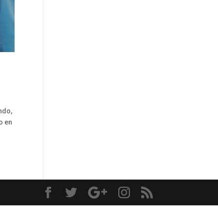
ndo,
o en