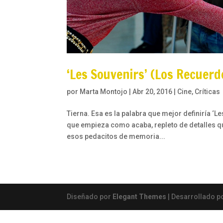
‘Les Souvenirs’ (Los Recuerdo
por
Marta Montojo
|
Abr 20, 2016
|
Cine
,
Críticas
Tierna. Esa es la palabra que mejor definiría ‘L
que empieza como acaba, repleto de detalles que
esos pedacitos de memoria...
Diseñado por
Elegant Themes
| Desarrollado p