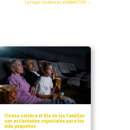
La mejor Ginebra en #GINMOTIVE
→
Cinesa celebra el Día de las Familias
con actividades especiales para los
más pequeños