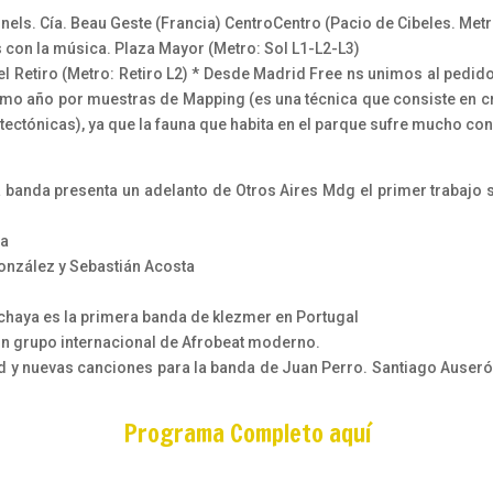
onnels. Cía. Beau Geste (Francia) CentroCentro (Pacio de Cibeles. Me
s con la música. Plaza Mayor (Metro: Sol L1-L2-L3)
l Retiro (Metro: Retiro L2) * Desde Madrid Free ns unimos al pedid
imo año por muestras de Mapping (es una técnica que consiste en c
tectónicas), ya que la fauna que habita en el parque sufre mucho co
 banda presenta un adelanto de Otros Aires Mdg el primer trabajo 
va
González y Sebastián Acosta
haya es la primera banda de klezmer en Portugal
un grupo internacional de Afrobeat moderno.
d y nuevas canciones para la banda de Juan Perro. Santiago Auser
Programa Completo aquí