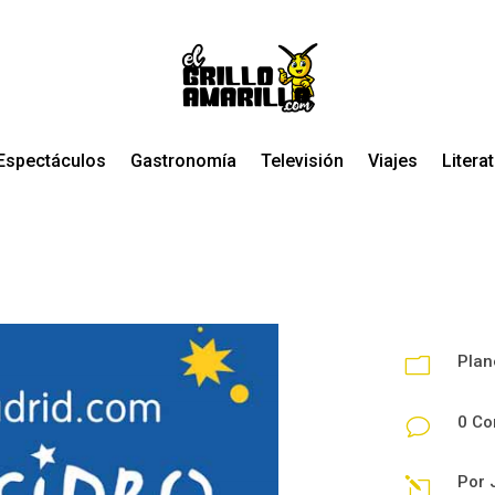
Espectáculos
Gastronomía
Televisión
Viajes
Litera
Plan
m
0 Co
v
Por
l