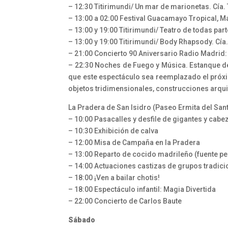
– 12:30 Titirimundi/ Un mar de marionetas. Cía.
– 13:00 a 02:00 Festival Guacamayo Tropical, M
– 13:00 y 19:00 Titirimundi/ Teatro de todas parte
– 13:00 y 19:00 Titirimundi/ Body Rhapsody. Cía
– 21:00 Concierto 90 Aniversario Radio Madrid: 
– 22:30 Noches de Fuego y Música. Estanque de
que este espectáculo sea reemplazado el próx
objetos tridimensionales, construcciones arqui
La Pradera de San Isidro (Paseo Ermita del Sant
– 10:00 Pasacalles y desfile de gigantes y cab
– 10:30 Exhibición de calva
– 12:00 Misa de Campaña en la Pradera
– 13:00 Reparto de cocido madrileño (fuente p
– 14:00 Actuaciones castizas de grupos tradici
– 18:00 ¡Ven a bailar chotis!
– 18:00 Espectáculo infantil: Magia Divertida
– 22:00 Concierto de Carlos Baute
Sábado