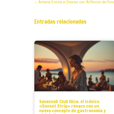
←
Antena 3 imita a Chester con 'Al Rincón de Pen
Entradas relacionadas
Savannah Club Ibiza: el icónico
«Sunset Strip» renace con un
nuevo concepto de gastronomía y