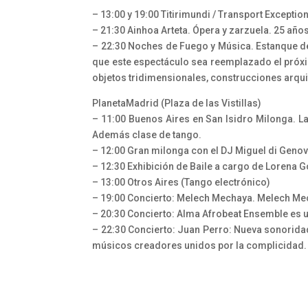
– 13:00 y 19:00 Titirimundi / Transport Excepti
– 21:30 Ainhoa Arteta. Ópera y zarzuela. 25 año
– 22:30 Noches de Fuego y Música. Estanque de
que este espectáculo sea reemplazado el próx
objetos tridimensionales, construcciones arqui
PlanetaMadrid (Plaza de las Vistillas)
– 11:00 Buenos Aires en San Isidro Milonga. La
Además clase de tango.
– 12:00 Gran milonga con el DJ Miguel di Geno
– 12:30 Exhibición de Baile a cargo de Lorena 
– 13:00 Otros Aires (Tango electrónico)
– 19:00 Concierto: Melech Mechaya. Melech Mec
– 20:30 Concierto: Alma Afrobeat Ensemble es 
– 22:30 Concierto: Juan Perro: Nueva sonorida
músicos creadores unidos por la complicidad.