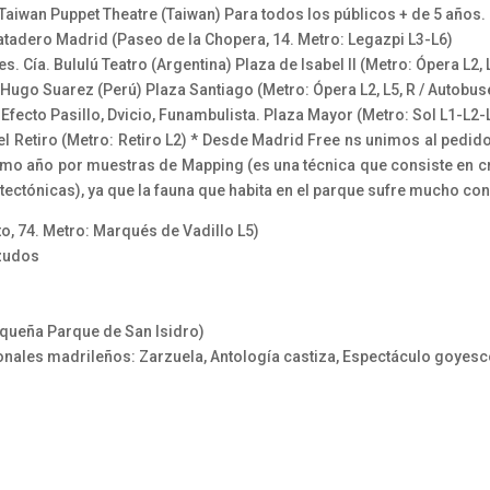
 Taiwan Puppet Theatre (Taiwan) Para todos los públicos + de 5 años
atadero Madrid (Paseo de la Chopera, 14. Metro: Legazpi L3-L6)
s. Cía. Bululú Teatro (Argentina) Plaza de Isabel II (Metro: Ópera L2, 
.Hugo Suarez (Perú) Plaza Santiago (Metro: Ópera L2, L5, R / Autobuse
Efecto Pasillo, Dvicio, Funambulista. Plaza Mayor (Metro: Sol L1-L2-
l Retiro (Metro: Retiro L2) * Desde Madrid Free ns unimos al pedid
imo año por muestras de Mapping (es una técnica que consiste en c
tectónicas), ya que la fauna que habita en el parque sufre mucho co
o, 74. Metro: Marqués de Vadillo L5)
ezudos
equeña Parque de San Isidro)
onales madrileños: Zarzuela, Antología castiza, Espectáculo goyesc