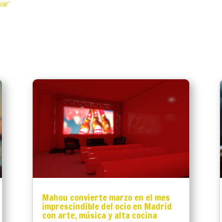
sar'
Mahou convierte marzo en el mes
imprescindible del ocio en Madrid
con arte, música y alta cocina