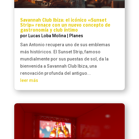
Savannah Club Ibiza: el icónico «Sunset
Strip» renace con un nuevo concepto de
gastronomía y club íntimo
por
Lucas Loba Molina
|
Planes
San Antonio recupera uno de sus emblemas
más históricos. El Sunset Strip, famoso
mundialmente por sus puestas de sol, da la
bienvenida a Savannah Club Ibiza, una
renovación profunda del antiguo...
leer más