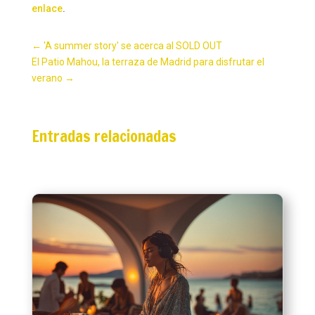
enlace
.
←
'A summer story' se acerca al SOLD OUT
El Patio Mahou, la terraza de Madrid para disfrutar el
verano
→
Entradas relacionadas