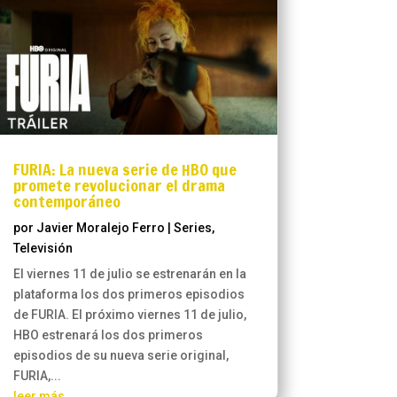
FURIA: La nueva serie de HBO que
promete revolucionar el drama
contemporáneo
por
Javier Moralejo Ferro
|
Series
,
Televisión
El viernes 11 de julio se estrenarán en la
plataforma los dos primeros episodios
de FURIA. El próximo viernes 11 de julio,
HBO estrenará los dos primeros
episodios de su nueva serie original,
FURIA,...
leer más