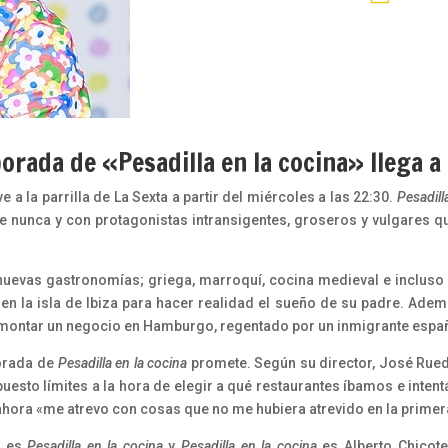
orada de «Pesadilla en la cocina» llega a
 a la parrilla de La Sexta a partir del miércoles a las 22:30.
Pesadill
e nunca y con protagonistas intransigentes, groseros y vulgares 
evas gastronomías; griega, marroquí, cocina medieval e incluso
a en la isla de Ibiza para hacer realidad el sueño de su padre. Ade
emontar un negocio en Hamburgo, regentado por un inmigrante españ
orada de
Pesadilla en la cocina
promete. Según su director, José Rued
esto límites a la hora de elegir a qué restaurantes íbamos e inte
ahora «me atrevo con cosas que no me hubiera atrevido en la prime
e es
Pesadilla en la cocina
y
Pesadilla en la cocina
es Alberto Chicot