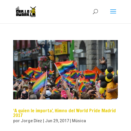
‘A quien le importa’, Himno del World Pride Madrid
2017
por
Jorge Díez
|
Jun 29, 2017
|
Música