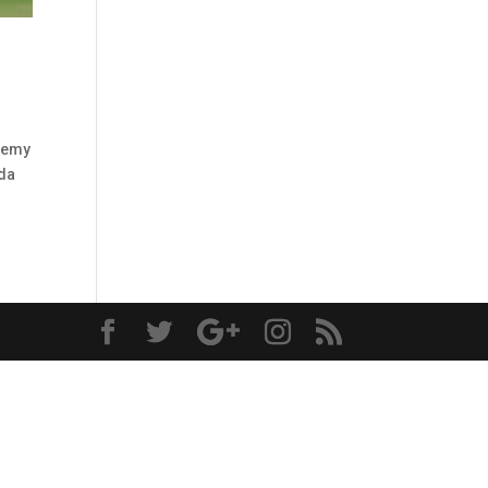
eremy
ida