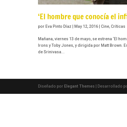
‘El hombre que conocía el infi
por
Eva Pinto Díaz
|
May 12, 2016
|
Cine
,
Críticas
Mañana, viernes 13 de mayo, se estrena ‘El homb
Irons y Toby Jones, y dirigida por Matt Brown. E
de Srinivasa...
Diseñado por
Elegant Themes
| Desarrollado p