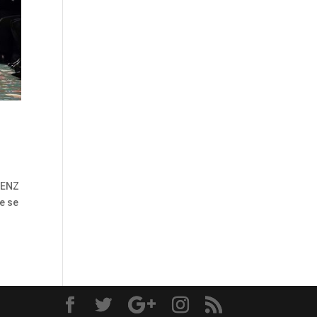
 BENZ
e se