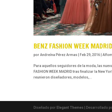
BENZ FASHION WEEK MADRI
por
Andreína Pérez Armas
|
Feb 29, 2016
|
Alfom
Para aquellos seguidores de la moda, las nuevas
FASHION WEEK MADRID tras finalizar la New York
reunieron diseñadores, modelos,...
Diseñado por
Elegant Themes
| Desarrollado p