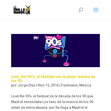
Love the 90’s, el festival con la mejor música de
los 90
por
Jorge Díez
|
Nov 15, 2016
|
Festivales
,
Música
Love the 90’s, el festival de la década de los 90 que
Madrid necesitaba Los fans de la música de los 90
están de enhorabuena: por fin llega a Madrid el