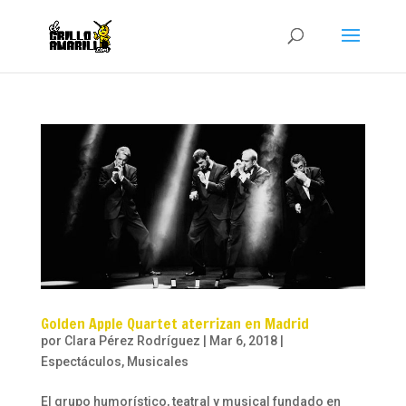
Golden Apple Quartet aterrizan en Madrid
por
Clara Pérez Rodríguez
|
Mar 6, 2018
|
Espectáculos
,
Musicales
El grupo humorístico, teatral y musical fundado en