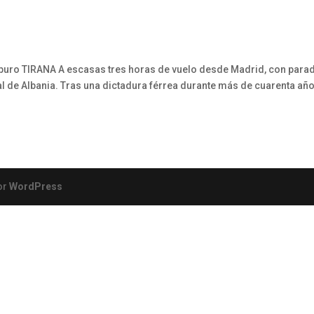
o puro TIRANA A escasas tres horas de vuelo desde Madrid, con para
al de Albania. Tras una dictadura férrea durante más de cuarenta añ
or
WordPress