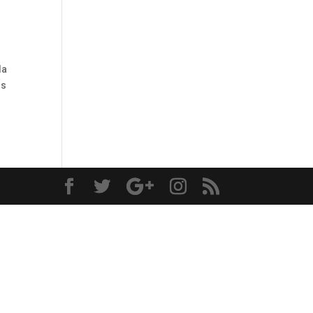
da
os