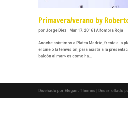
Primavera/verano by Robert
por
Jorge Díez
|
Mar 17, 2016
|
Alfombra Roja
Anoche asistimos a Platea Madrid, frente a la 
el cine o la televisión, para asistir a la prese
balcón al mar» es como ha...
Diseñado por
Elegant Themes
| Desarrollado p