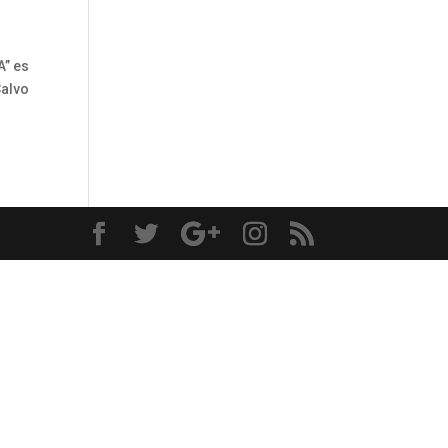
A” es
Calvo