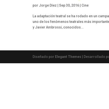
por
Jorge Díez
|
Sep 30, 2016
|
Cine
La adaptación teatral se ha rodado en un campa
uno de los fenómenos teatrales más importantes 
y Javier Ambrossi, conocidos...
Diseñado por
Elegant Themes
| Desarrollado p