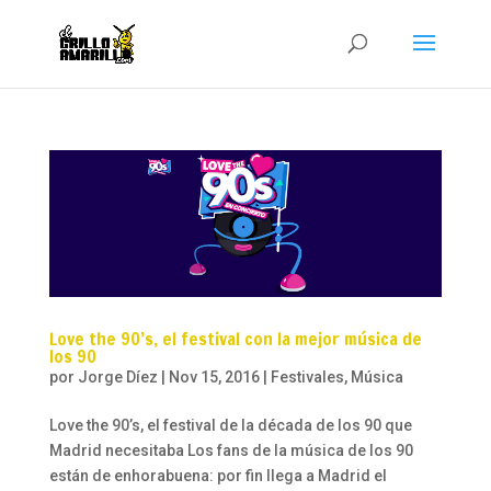
Love the 90’s, el festival con la mejor música de
los 90
por
Jorge Díez
|
Nov 15, 2016
|
Festivales
,
Música
Love the 90’s, el festival de la década de los 90 que
Madrid necesitaba Los fans de la música de los 90
están de enhorabuena: por fin llega a Madrid el