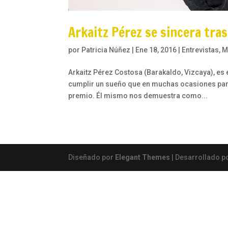
Arkaitz Pérez se sincera tr
por
Patricia Núñez
|
Ene 18, 2016
|
Entrevistas
,
M
Arkaitz Pérez Costosa (Barakaldo, Vizcaya), e
cumplir un sueño que en muchas ocasiones pare
premio. Él mismo nos demuestra como...
Diseñado por
Elegant Themes
| Desarrollado p