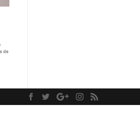
a
s de