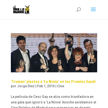
‘Truman’ pisotea a ‘La Novia’ en los Premios Gaudí
por
Jorge Díez
|
Feb 1, 2016
|
Cine
La película de Cesc Gay se alza como triunfadora en
una gala que ignoró a ‘La Novia’ Anoche asistíamos al
Cine Palafox de Madrid para presenciar en directo,