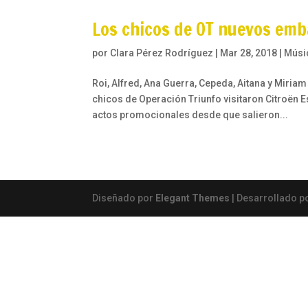
Los chicos de OT nuevos emb
por
Clara Pérez Rodríguez
|
Mar 28, 2018
|
Músi
Roi, Alfred, Ana Guerra, Cepeda, Aitana y Miri
chicos de Operación Triunfo visitaron Citroën
actos promocionales desde que salieron...
Diseñado por
Elegant Themes
| Desarrollado p