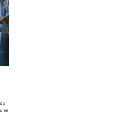
ido
do en