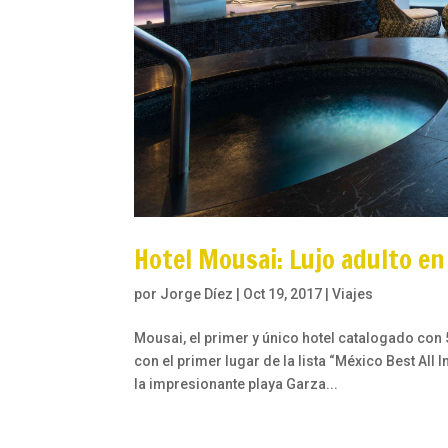
Hotel Mousai: Lujo adulto en
por
Jorge Díez
|
Oct 19, 2017
|
Viajes
Mousai, el primer y único hotel catalogado con
con el primer lugar de la lista “México Best Al
la impresionante playa Garza...