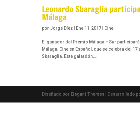
Leonardo Sbaraglia participar
Málaga
por
Jorge Díez
|
Ene 11, 2017
|
Cine
El ganador del Premio Málaga – Sur participará c
Málaga. Cine en Español, que se celebra del 17
Sbaraglia. Este galardón,...
Diseñado por
Elegant Themes
| Desarrollado p