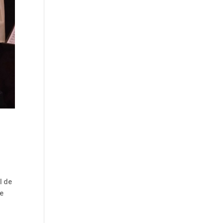
l de
de