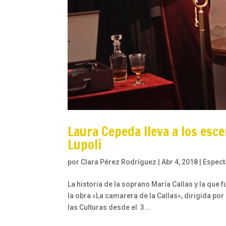
Laura Cepeda lleva a los esce
Lupoli
por
Clara Pérez Rodríguez
|
Abr 4, 2018
|
Espect
La historia de la soprano María Callas y la que f
la obra «La camarera de la Callas», dirigida po
las Culturas desde el 3...