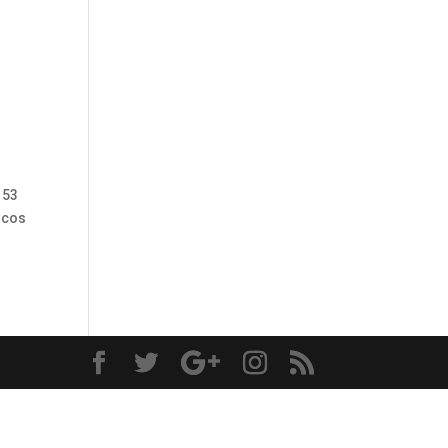
 53
icos