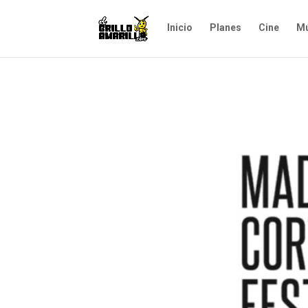
Inicio
Planes
Cine
Mú