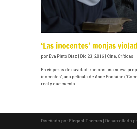
‘Las inocentes’ monjas violad
por
Eva Pinto Díaz
|
Dic 23, 2016
|
Cine
,
Críticas
En vísperas de navidad traemos una nueva propu
inocentes’, una película de Anne Fontaine (‘Coco
real y que cuenta...
Diseñado por
Elegant Themes
| Desarrollado p