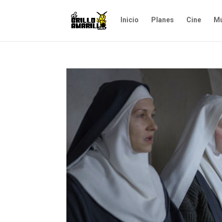
Inicio
Planes
Cine
Mú