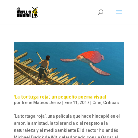
‘La tortuga roja’, un pequeño poema visual
por
Irene Mateos Jerez
|
Ene 11, 2017
|
Cine
,
Críticas
‘La tortuga roja’, una película que hace hincapié en el
amor, la amistad, la tolerancia o el respeto a la
naturaleza y el medioambiente El director holandés
Michael Dudok de Wit, galardonado con un Oscar al