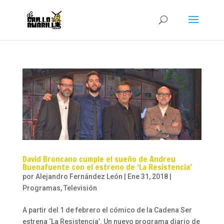
David Broncano cumple el sueño de Andreu
Buenafuente con el estreno de ‘La Resistencia’
por
Alejandro Fernández León
|
Ene 31, 2018
|
Programas
,
Televisión
A partir del 1 de febrero el cómico de la Cadena Ser
estrena ‘La Resistencia’. Un nuevo programa diario de