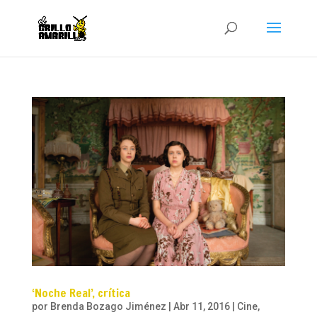
‘Noche Real’, crítica
por
Brenda Bozago Jiménez
|
Abr 11, 2016
|
Cine
,