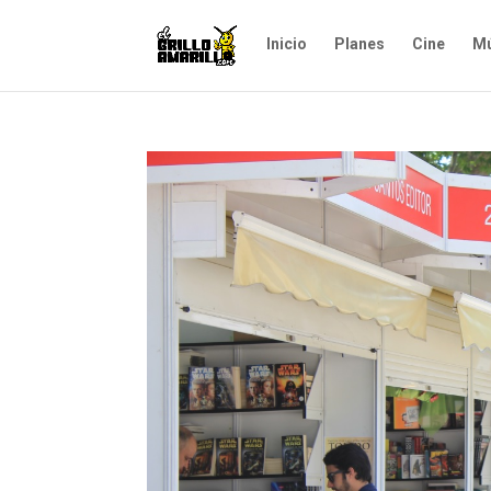
Inicio
Planes
Cine
Mú