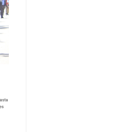
hasta
tes