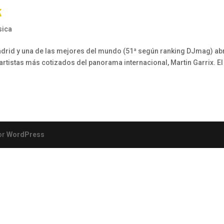
k
sica
Madrid y una de las mejores del mundo (51ª según ranking DJmag) ab
 artistas más cotizados del panorama internacional, Martin Garrix. El
or
WordPress