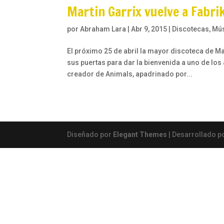
Martin Garrix vuelve a Fabri
por
Abraham Lara
|
Abr 9, 2015
|
Discotecas
,
Mú
El próximo 25 de abril la mayor discoteca de 
sus puertas para dar la bienvenida a uno de los
creador de Animals, apadrinado por...
Diseñado por
Elegant Themes
| Desarrollado p