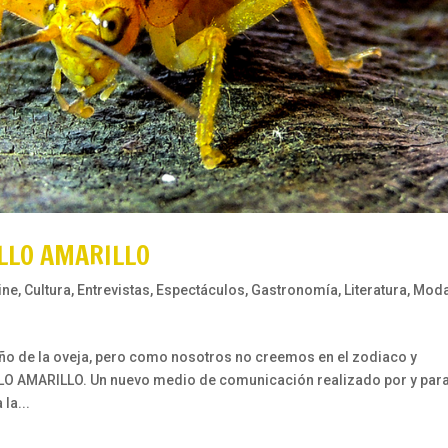
ILLO AMARILLO
ine
,
Cultura
,
Entrevistas
,
Espectáculos
,
Gastronomía
,
Literatura
,
Mod
año de la oveja, pero como nosotros no creemos en el zodiaco y
O AMARILLO. Un nuevo medio de comunicación realizado por y par
la...