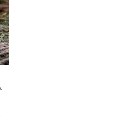
a
,
a