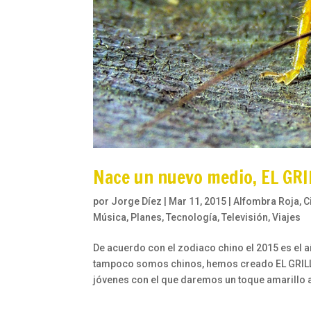
Nace un nuevo medio, EL GR
por
Jorge Díez
|
Mar 11, 2015
|
Alfombra Roja
,
C
Música
,
Planes
,
Tecnología
,
Televisión
,
Viajes
De acuerdo con el zodiaco chino el 2015 es el 
tampoco somos chinos, hemos creado EL GRILL
jóvenes con el que daremos un toque amarillo a 