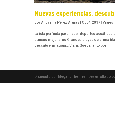
Nuevas experiencias, descub
por
Andreína Pérez Armas
|
Oct 4, 2017
|
Viajes
La isla perfecta para hacer deportes acuático
quesos majoreros Grandes playas de arena blan
descubre, imagina… Viaja. Queda tanto por...
Diseñado por
Elegant Themes
| Desarrollado p