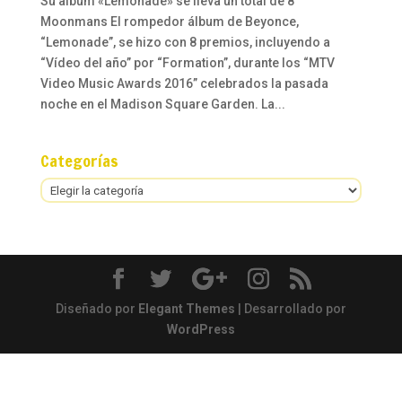
Su albúm «Lemonade» se lleva un total de 8
Moonmans El rompedor álbum de Beyonce,
“Lemonade”, se hizo con 8 premios, incluyendo a
“Vídeo del año” por “Formation”, durante los “MTV
Video Music Awards 2016” celebrados la pasada
noche en el Madison Square Garden. La...
Categorías
Categorías
Diseñado por
Elegant Themes
| Desarrollado por
WordPress