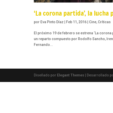
‘La corona partida’, la lucha 
por
Eva Pinto Díaz
|
Feb 11, 2016
|
Cine
,
Críticas
El próximo 19 de febrero se estrena ‘La corona pa
un reparto compuesto por Rodolfo Sancho, Irene
Fernando...
Diseñado por
Elegant Themes
| Desarrollado p