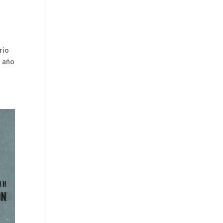
rio
n año