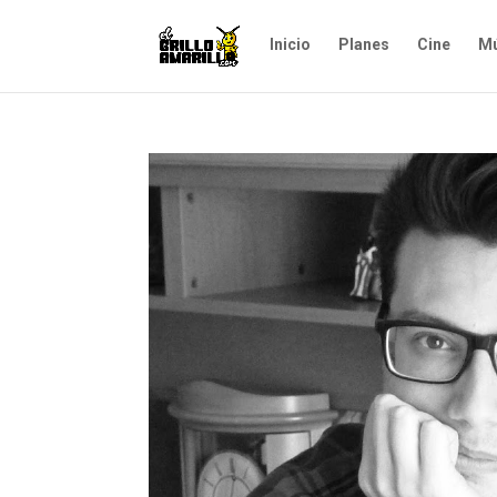
Inicio
Planes
Cine
Mú