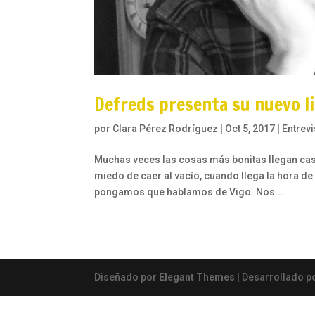
Defreds presenta su nuevo l
por
Clara Pérez Rodríguez
|
Oct 5, 2017
|
Entrevi
Muchas veces las cosas más bonitas llegan casi 
miedo de caer al vacío, cuando llega la hora de 
pongamos que hablamos de Vigo. Nos...
Diseñado por
Elegant Themes
| Desarrollado p