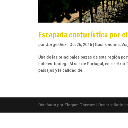
Escapada enoturística por el
por
Jorge Díez
|
Oct 26, 2016
|
Gastronomía
,
Via
Una de las principales bazas de esta región port
hoteles-bodega Al sur de Portugal, entre el río T
paisajes y la calidad de...
Diseñado por
Elegant Themes
| Desarrollado p