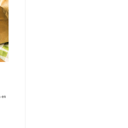
a en
–