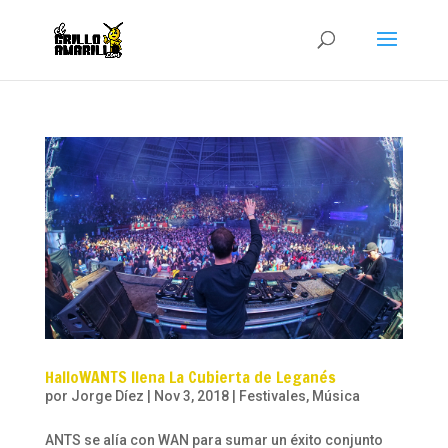
HalloWANTS llena La Cubierta de Leganés
por
Jorge Díez
|
Nov 3, 2018
|
Festivales
,
Música
ANTS se alía con WAN para sumar un éxito conjunto